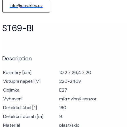
info@eurakles.cz
ST69-BI
Description
Rozměry [cm]
10,2 x 26,4 x 20
Vstupní napětí [V]
220-240V
Objímka
E27
Vybavení
mikrovlnný senzor
Detekční úhel [°]
180
Detekční dosah [m]
9
Materiál
plast/sklo