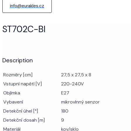
info@eurakles.cz
ST702C-BI
Description
Rozměry [cm]
27,5 x 27,5 x 8
Vstupní napětí [V]
220-240V
Objímka
E27
Vybavení
mikrovlnný senzor
Detekční úhel [°]
180
Detekční dosah [m]
9
Materiál
kov/sklo