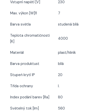
Vstupní napětí [V]
230
Max. výkon [W]11
7
Barva světla
studená bílá
Teplota chromatičnosti
4000
[K]
Materiál
plast/hliník
Barva produktust
bílá
Stupeň krytí IP
20
Třída ochrany
I.
Index podání barev [Ra]
80
Světelný tok [lm]
560