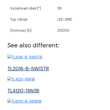
Vyzařovací úhel [°]
110
Typ zdroje
LED SMD
Životnost [h]
30000
See also different:
TL2016-B-5W/STR
TL4120-11W/BI