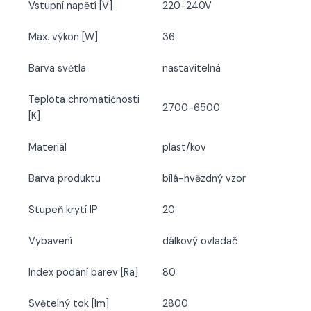
Vstupní napětí [V]
220-240V
Max. výkon [W]
36
Barva světla
nastavitelná
Teplota chromatičnosti
2700-6500
[K]
Materiál
plast/kov
Barva produktu
bílá-hvězdný vzor
Stupeň krytí IP
20
Vybavení
dálkový ovladač
Index podání barev [Ra]
80
Světelný tok [lm]
2800