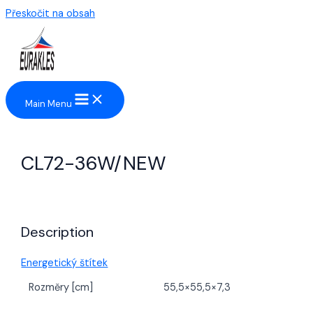
Přeskočit na obsah
Main Menu
CL72-36W/NEW
Description
Energetický štítek
Rozměry [cm]
55,5×55,5×7,3