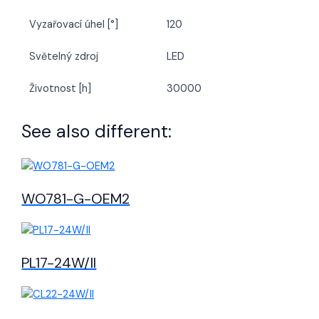
Vyzařovací úhel [°]
120
Světelný zdroj
LED
Životnost [h]
30000
See also different:
WO781-G-OEM2
PL17-24W/II